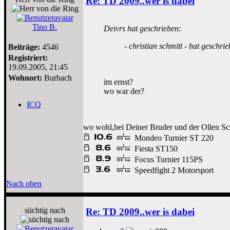
Re: TD 2009..wer is dabei
Tino B.
Deivrs hat geschrieben:
- christian schmitt - hat geschri
Beiträge:
4546
Registriert:
19.09.2005, 21:45
Wohnort:
Burbach
im ernst?
wo war der?
ICQ
wo wohl,bei Deiner Bruder und der Ollen S
Mondeo Turnier ST 220
Fiesta ST150
Focus Turnier 115PS
Speedfight 2 Motorsport
Nach oben
süchtig nach
Re: TD 2009..wer is dabei