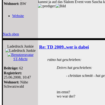
kannst ja auf das Slalom Event vom Sascha ko
Wohnort:
BW
Website
Nach oben
Ladedruck Junkie
Re: TD 2009..wer is dabei
ST-Michi
rstino hat geschrieben:
Deivrs hat geschrieben:
Beiträge:
62
Registriert:
- christian schmitt - hat g
25.06.2008, 10:47
Wohnort:
Nähe
Schwarzwald
im ernst?
wo war der?