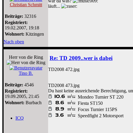
war da was?
Christian Schmitt
läuft...
Beiträge:
32316
Registriert:
19.02.2007, 19:18
Wohnort:
Kitzingen
Nach oben
Herr von die Ring
Re: TD 2009..wer is dabei
TD2008 472.jpg
Tino B.
Beiträge:
4546
TD2008 473.jpg
Du hast keine ausreichende Berechtigung, um
Registriert:
19.09.2005, 21:45
Mondeo Turnier ST 220
Wohnort:
Burbach
Fiesta ST150
Focus Turnier 115PS
Speedfight 2 Motorsport
ICQ