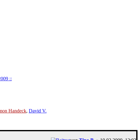
2009 ::
mon Handeck
,
David V.