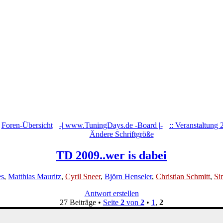
Foren-Übersicht
‹
-| www.TuningDays.de -Board |-
‹
:: Veranstaltung 
Ändere Schriftgröße
TD 2009..wer is dabei
es
,
Matthias Mauritz
,
Cyril Sneer
,
Björn Henseler
,
Christian Schmitt
,
Si
Antwort erstellen
27 Beiträge •
Seite
2
von
2
•
1
,
2