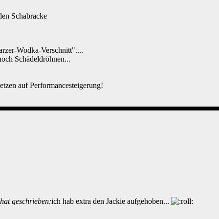
llen Schabracke
rzer-Wodka-Verschnitt"....
noch Schädeldröhnen...
setzen auf Performancesteigerung!
- hat geschrieben:
ich hab extra den Jackie aufgehoben...