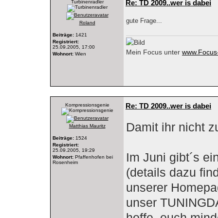
Re: TD 2009..wer is dabei
Turbinenradler
gute Frage...
Roland
Beiträge:
1421
Registriert:
25.09.2005, 17:00
Mein Focus unter
www.Focus-
Wohnort:
Wien
Re: TD 2009..wer is dabei
Kompressionsgenie
Damit ihr nicht z
Matthias Mauritz
Beiträge:
1524
Registriert:
25.09.2005, 19:29
Im Juni gibt´s e
Wohnort:
Pfaffenhofen bei
Rosenheim
(details dazu fi
unserer Homepag
unser TUNINGDAYS
hoffe, euch mind