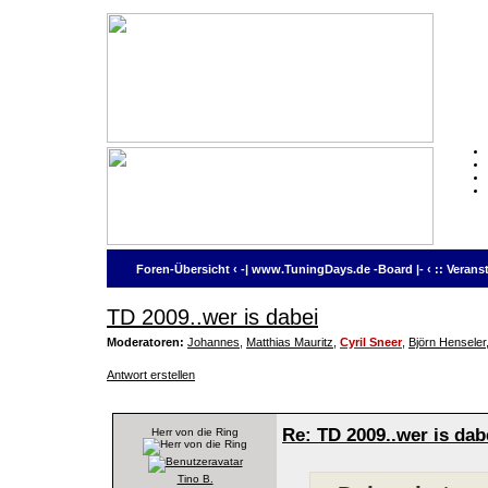
Foren-Übersicht
‹
-| www.TuningDays.de -Board |-
‹
:: Verans
TD 2009..wer is dabei
Moderatoren:
Johannes
,
Matthias Mauritz
,
Cyril Sneer
,
Björn Henseler
Antwort erstellen
Re: TD 2009..wer is dab
Herr von die Ring
Tino B.