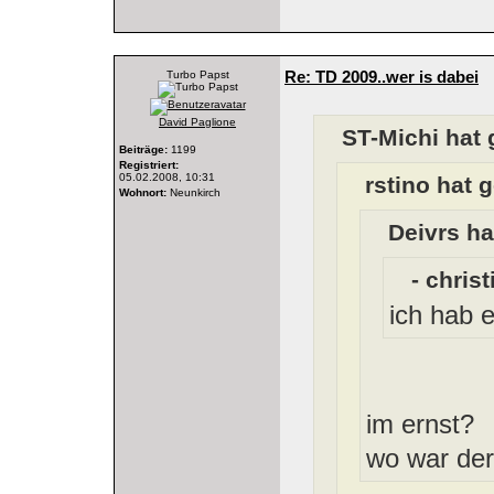
Re: TD 2009..wer is dabei
Turbo Papst
David Paglione
ST-Michi hat 
Beiträge:
1199
Registriert:
05.02.2008, 10:31
rstino hat 
Wohnort:
Neunkirch
Deivrs ha
- chris
ich hab 
im ernst?
wo war de