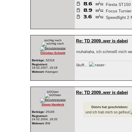
Fiesta ST150
Focus Turnie
Speedfight 2 
Re: TD 2009..wer is dabei
süchtig nach
muhahaha, ich schmeiß mich we
Christian Schmitt
Beiträge:
32316
läuft...
Registriert:
19.02.2007, 19:18
Wohnort:
Kitzingen
Re: TD 2009..wer is dabei
bOOster
Simon Handeck
Deivrs hat geschrieben:
Beiträge:
25165
und ich hab mich so gefreut
Registriert:
24.02.2004, 18:20
Wohnort:
BW