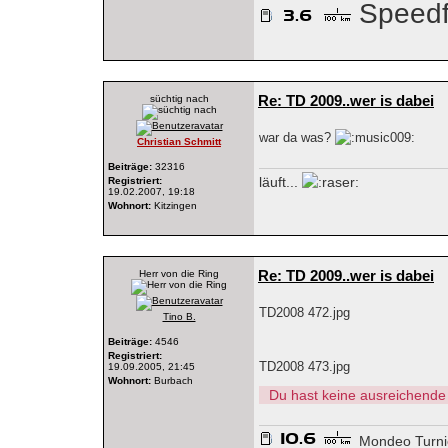
Speedf
Re: TD 2009..wer is dabei
süchtig nach
war da was?
Christian Schmitt
Beiträge:
32316
läuft...
Registriert:
19.02.2007, 19:18
Wohnort:
Kitzingen
Re: TD 2009..wer is dabei
Herr von die Ring
TD2008 472.jpg
Tino B.
Beiträge:
4546
Registriert:
TD2008 473.jpg
19.09.2005, 21:45
Wohnort:
Burbach
Du hast keine ausreichende
Mondeo Turni