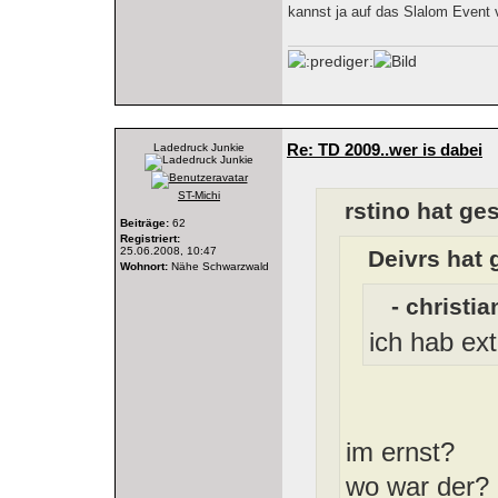
kannst ja auf das Slalom Event 
Re: TD 2009..wer is dabei
Ladedruck Junkie
ST-Michi
rstino hat ge
Beiträge:
62
Registriert:
25.06.2008, 10:47
Deivrs hat 
Wohnort:
Nähe Schwarzwald
- christi
ich hab ex
im ernst?
wo war der?