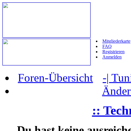
Mitgliederkarte
FAQ
Registrieren
Anmelden
Foren-Übersicht
‹
-| Tun
Änder
:: Tec
Du hast keine ausreic