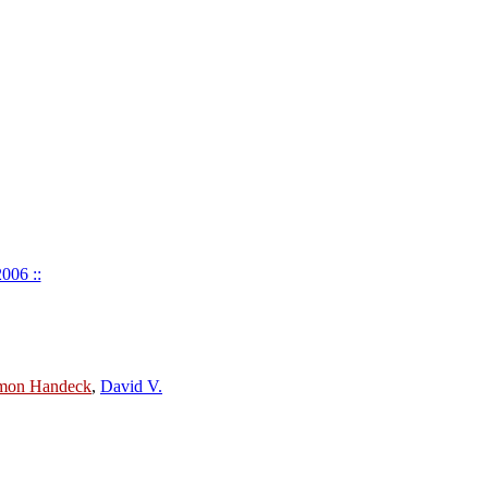
2006 ::
mon Handeck
,
David V.