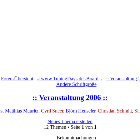
Foren-Übersicht
‹
-| www.TuningDays.de -Board |-
‹
:: Veranstaltung 
Ändere Schriftgröße
:: Veranstaltung 2006 ::
es
,
Matthias Mauritz
,
Cyril Sneer
,
Björn Henseler
,
Christian Schmitt
,
Si
Neues Thema erstellen
12 Themen • Seite
1
von
1
Bekanntmachungen