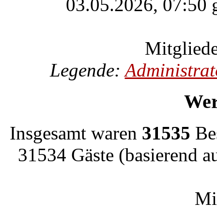
03.05.2026, 07:50 g
Mitgliede
Legende:
Administrat
Wer
Insgesamt waren
31535
Bes
31534 Gäste (basierend a
Mi