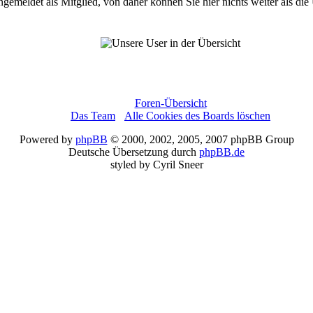
angemeldet als Mitglied, von daher können Sie hier nichts weiter als die
Es haben sich 6173 Mitglieder in der Karte eingetragen.
GeoMap
© Frank Wiesemann
Foren-Übersicht
Das Team
•
Alle Cookies des Boards löschen
Powered by
phpBB
© 2000, 2002, 2005, 2007 phpBB Group
Deutsche Übersetzung durch
phpBB.de
styled by Cyril Sneer