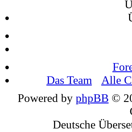
Es haben sich 6173 Mitg
GeoMap
©
For
Das Team
•
Alle C
Powered by
phpBB
© 20
Deutsche Überse