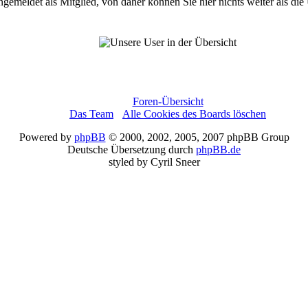
angemeldet als Mitglied, von daher können Sie hier nichts weiter als die
Es haben sich 6173 Mitglieder in der Karte eingetragen.
GeoMap
© Frank Wiesemann
Foren-Übersicht
Das Team
•
Alle Cookies des Boards löschen
Powered by
phpBB
© 2000, 2002, 2005, 2007 phpBB Group
Deutsche Übersetzung durch
phpBB.de
styled by Cyril Sneer