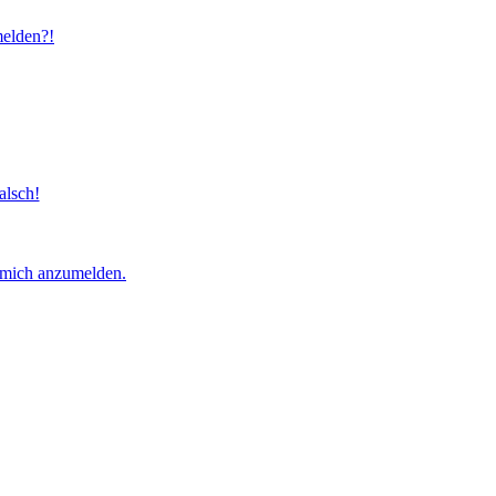
melden?!
alsch!
, mich anzumelden.