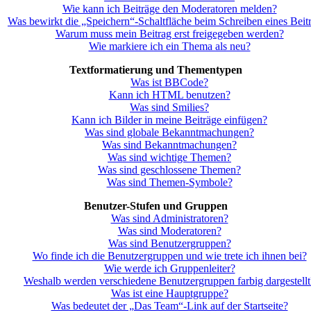
Wie kann ich Beiträge den Moderatoren melden?
Was bewirkt die „Speichern“-Schaltfläche beim Schreiben eines Beit
Warum muss mein Beitrag erst freigegeben werden?
Wie markiere ich ein Thema als neu?
Textformatierung und Thementypen
Was ist BBCode?
Kann ich HTML benutzen?
Was sind Smilies?
Kann ich Bilder in meine Beiträge einfügen?
Was sind globale Bekanntmachungen?
Was sind Bekanntmachungen?
Was sind wichtige Themen?
Was sind geschlossene Themen?
Was sind Themen-Symbole?
Benutzer-Stufen und Gruppen
Was sind Administratoren?
Was sind Moderatoren?
Was sind Benutzergruppen?
Wo finde ich die Benutzergruppen und wie trete ich ihnen bei?
Wie werde ich Gruppenleiter?
Weshalb werden verschiedene Benutzergruppen farbig dargestellt
Was ist eine Hauptgruppe?
Was bedeutet der „Das Team“-Link auf der Startseite?