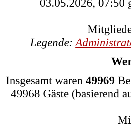
03.05.2026, 07:50 g
Mitgliede
Legende:
Administrat
Wer
Insgesamt waren
49969
Bes
49968 Gäste (basierend a
Mi